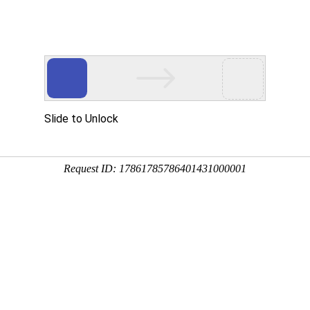
网站首页
关于我们
产品中心
新闻资讯
工程案例
视频展
行业动态
秉持着坚持品质、责任、精新、执着的理念，致力成为您满意的合作伙伴


