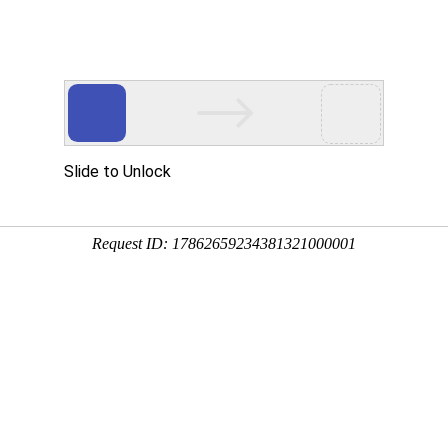
网站首页
关于我们
产品中心
新闻资讯
工程案例
视频展
行业动态
秉持着坚持品质、责任、精新、执着的理念，致力成为您满意的合作伙伴


