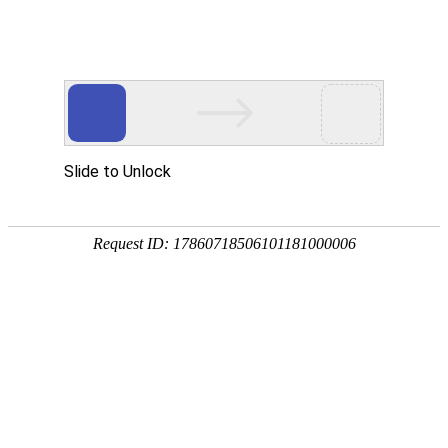

行业动态
秉持着坚持品质、责任、精新、执着的理念，致力成为您满意的合
作伙伴




首页
> 行业动态
永磁筒的介绍
日期：2022-09-28 点击：7418次