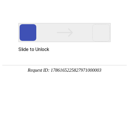

关于我们
秉持着坚持品质、责任、精新、执着的理念，致力成为您满意的合
作伙伴




首页
> 关于我们
公司简介