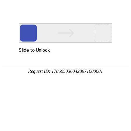

资质荣誉
秉持着坚持品质、责任、精新、执着的理念，致力成为您满意的合
作伙伴




首页
> 资质荣誉
资质荣誉