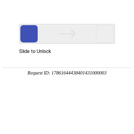

新闻资讯
秉持着坚持品质、责任、精新、执着的理念，致力成为您满意的合
作伙伴




首页
> 新闻资讯
公司新闻