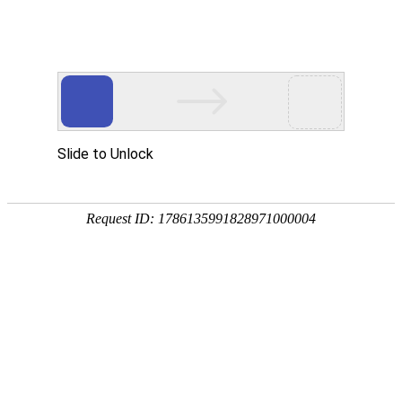

环保设备
秉持着坚持品质、责任、精新、执着的理念，致力成为您满意的合
作伙伴




首页
>
产品中心
>
环保设备
为客户提供量身定制的产品解决方案
