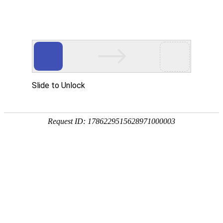

除尘设备
秉持着坚持品质、责任、精新、执着的理念，致力成为您满意的合
作伙伴




首页
>
产品中心
>
除尘设备
为客户提供量身定制的产品解决方案
