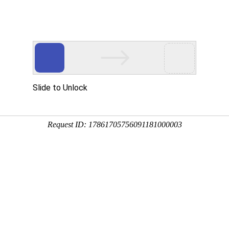
网站首页
关于我们
产品中心
新闻资讯
工程案例
视频展
冷却设备
秉持着坚持品质、责任、精新、执着的理念，致力成为您满意的合作伙伴


