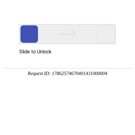

产品中心
秉持着坚持品质、责任、精新、执着的理念，致力成为您满意的合
作伙伴




首页
>
产品中心
为客户提供量身定制的产品解决方案
