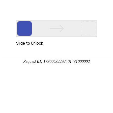

筛分设备
秉持着坚持品质、责任、精新、执着的理念，致力成为您满意的合
作伙伴




首页
>
产品中心
>
筛分设备
为客户提供量身定制的产品解决方案
