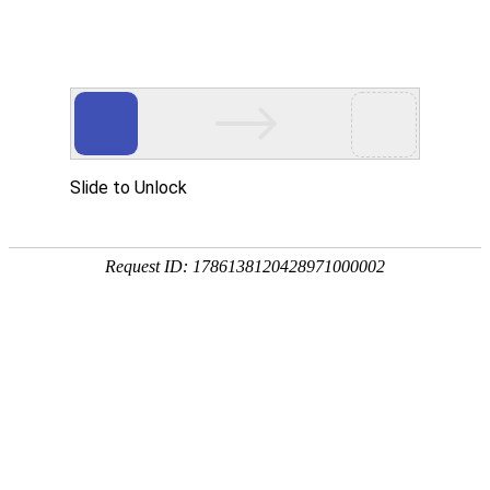

其它设备
秉持着坚持品质、责任、精新、执着的理念，致力成为您满意的合
作伙伴




首页
>
产品中心
>
其它设备
为客户提供量身定制的产品解决方案
