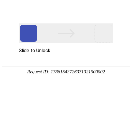

其它设备
秉持着坚持品质、责任、精新、执着的理念，致力成为您满意的合
作伙伴




首页
>
产品中心
>
其它设备
为客户提供量身定制的产品解决方案
