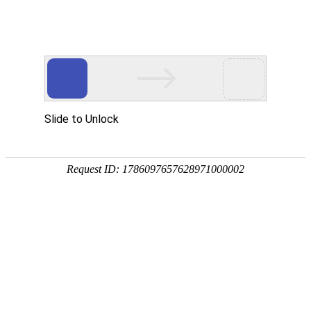

通用配件
秉持着坚持品质、责任、精新、执着的理念，致力成为您满意的合
作伙伴




首页
>
产品中心
>
通用配件