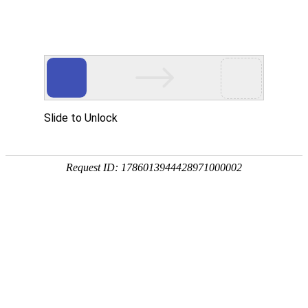

粉碎设备
秉持着坚持品质、责任、精新、执着的理念，致力成为您满意的合
作伙伴




首页
>
产品中心
>
粉碎设备