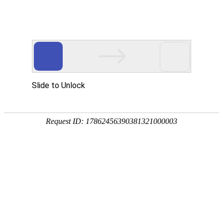

制粒设备
秉持着坚持品质、责任、精新、执着的理念，致力成为您满意的合
作伙伴




首页
>
产品中心
>
制粒设备