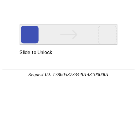

输送设备
秉持着坚持品质、责任、精新、执着的理念，致力成为您满意的合
作伙伴




首页
>
产品中心
>
输送设备