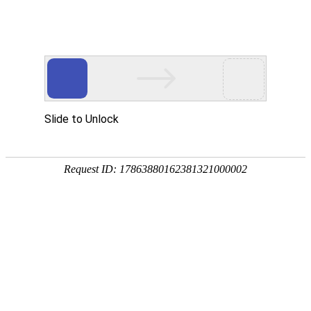

输送设备
秉持着坚持品质、责任、精新、执着的理念，致力成为您满意的合
作伙伴




首页
>
产品中心
>
输送设备