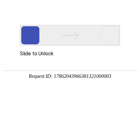

环保设备
秉持着坚持品质、责任、精新、执着的理念，致力成为您满意的合
作伙伴




首页
>
产品中心
>
环保设备