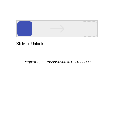

粉碎设备
秉持着坚持品质、责任、精新、执着的理念，致力成为您满意的合
作伙伴




首页
>
产品中心
>
粉碎设备