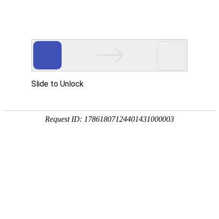

混合设备
秉持着坚持品质、责任、精新、执着的理念，致力成为您满意的合
作伙伴




首页
>
产品中心
>
混合设备