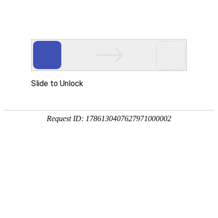

混合设备
秉持着坚持品质、责任、精新、执着的理念，致力成为您满意的合
作伙伴




首页
>
产品中心
>
混合设备