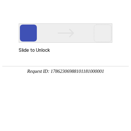

制粒设备
秉持着坚持品质、责任、精新、执着的理念，致力成为您满意的合
作伙伴




首页
>
产品中心
>
制粒设备