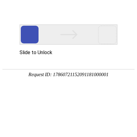

清理设备
秉持着坚持品质、责任、精新、执着的理念，致力成为您满意的合
作伙伴




首页
>
产品中心
>
清理设备