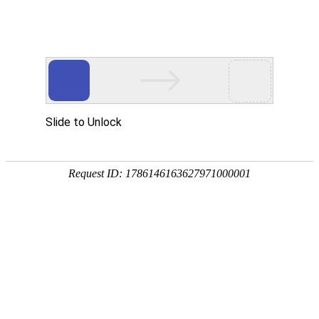

筛分设备
秉持着坚持品质、责任、精新、执着的理念，致力成为您满意的合
作伙伴




首页
>
产品中心
>
筛分设备