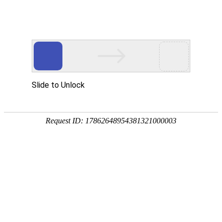

其它设备
秉持着坚持品质、责任、精新、执着的理念，致力成为您满意的合
作伙伴




首页
>
产品中心
>
其它设备